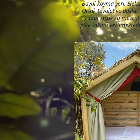
Bavul koyma yeri, Elekt
Ortak tuvalet ve duşlar
24 saat sıcak su mevcutt
pike takımı verilmektedi