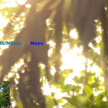
BUNGiLi
More