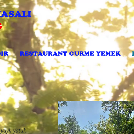
ASALI
G
IR
RESTAURANT GURME YEMEK
 yaylı yatak