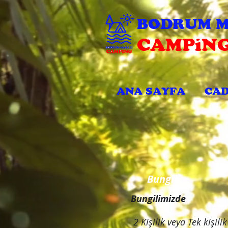
BODRUM M
CAMPiN
ANA SAYFA
ÇAD
Bungili
Bungilimizde
2 Kişilik veya Tek kişilik