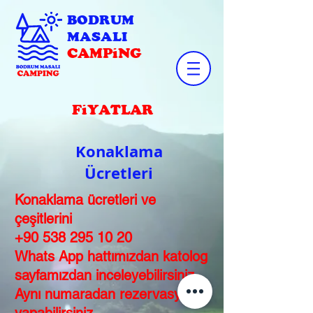
BODRUM
MASALI
CAMPiNG
FiYATLAR
Konaklama
Ücretleri
Konaklama ücretleri ve
çeşitlerini
+90 538 295 10 20
Whats App hattımızdan katolog
sayfamızdan inceleyebilirsiniz.
Aynı numaradan rezervasyon